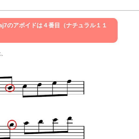
aj7のアボイドは４番目（ナチュラル１１
は、