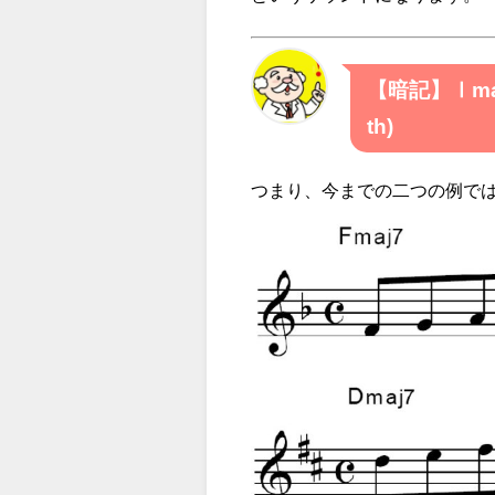
【暗記】Ⅰm
th)
つまり、今までの二つの例で