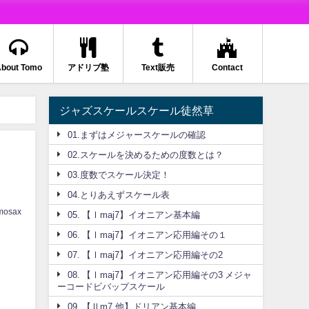
bout Tomo
アドリブ塾
Text販売
Contact
ジャズスケールスケール徒然草
01.まずはメジャースケールの確認
02.スケールを決めるための度数とは？
03.度数でスケール決定！
04.とりあえずスケール表
mosax
05. 【Ⅰmaj7】イオニアン基本編
06. 【Ⅰmaj7】イオニアン応用編その１
07. 【Ⅰmaj7】イオニアン応用編その2
08. 【Ⅰmaj7】イオニアン応用編その3 メジャ
ーコードビバップスケール
09. 【Ⅱm7,他】ドリアン基本編