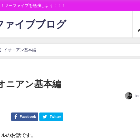
！！ツーファイブを勉強しよう！！！
ーファイブブログ
A
aj7】イオニアン基本編
】イオニアン基本編
to
Facebook
Twitter
ールのお話です。