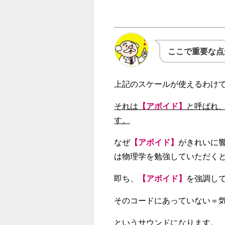
ここで重要な点
上記のスケールが使えるわけ
それは
【アボイド】
と呼ばれ
す。
なぜ
【アボイド】
がきれいに
は物理学を勉強していただく
即ち、
【アボイド】
を強調し
そのコードにあっていない＝
というサウンドになります。