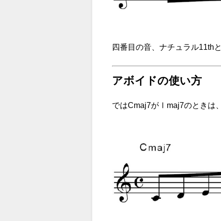
四番目の音、ナチュラル11t
アボイドの使い方
ではCmaj7がⅠmaj7のと