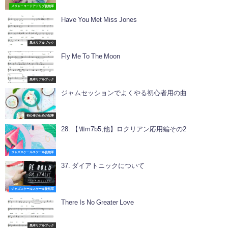
メジャーコードアドリブ徒然草
Have You Met Miss Jones
黒本リアルブック
Fly Me To The Moon
黒本リアルブック
ジャムセッションでよくやる初心者用の曲
初心者のための記事
28. 【Ⅶm7b5,他】ロクリアン応用編その2
ジャズスケールスケール徒然草
37. ダイアトニックについて
ジャズスケールスケール徒然草
There Is No Greater Love
黒本リアルブック