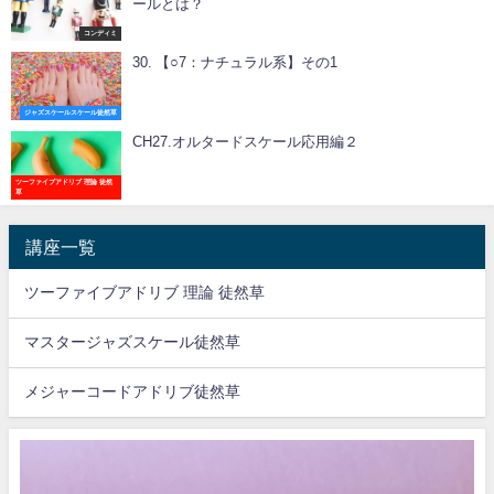
ールとは？
コンディミ
30. 【○7：ナチュラル系】その1
ジャズスケールスケール徒然草
CH27.オルタードスケール応用編２
ツーファイブアドリブ 理論 徒然
草
講座一覧
ツーファイブアドリブ 理論 徒然草
マスタージャズスケール徒然草
メジャーコードアドリブ徒然草