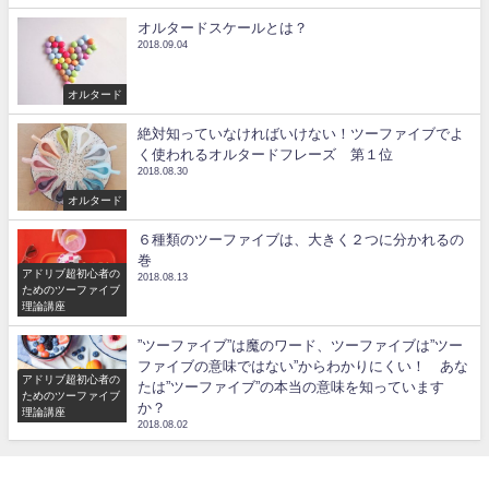
オルタードスケールとは？
2018.09.04
オルタード
絶対知っていなければいけない！ツーファイブでよ
く使われるオルタードフレーズ 第１位
2018.08.30
オルタード
６種類のツーファイブは、大きく２つに分かれるの
巻
アドリブ超初心者の
2018.08.13
ためのツーファイブ
理論講座
”ツーファイブ”は魔のワード、ツーファイブは”ツー
ファイブの意味ではない”からわかりにくい！ あな
アドリブ超初心者の
たは”ツーファイブ”の本当の意味を知っています
ためのツーファイブ
か？
理論講座
2018.08.02