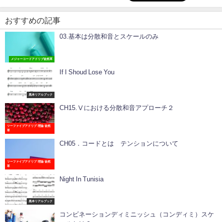
おすすめの記事
03.基本は分散和音とスケールのみ
メジャーコードアドリブ徒然草
If I Shoud Lose You
黒本リアルブック
CH15.Ⅴにおける分散和音アプローチ２
ツーファイブアドリブ 理論 徒然
草
CH05．コードとは テンションについて
ツーファイブアドリブ 理論 徒然
草
Night In Tunisia
黒本リアルブック
コンビネーションディミニッシュ（コンディミ）スケ