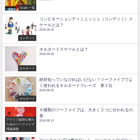
Scale 一覧
コンビネーションディミニッシュ（コンディミ）ス
ケールとは？
2018.09.04
コンディミ
オルタードスケールとは？
2018.09.04
オルタード
絶対知っていなければいけない！ツーファイブでよ
く使われるオルタードフレーズ 第１位
2018.08.30
オルタード
６種類のツーファイブは、大きく２つに分かれるの
巻
アドリブ超初心者の
2018.08.13
ためのツーファイブ
理論講座